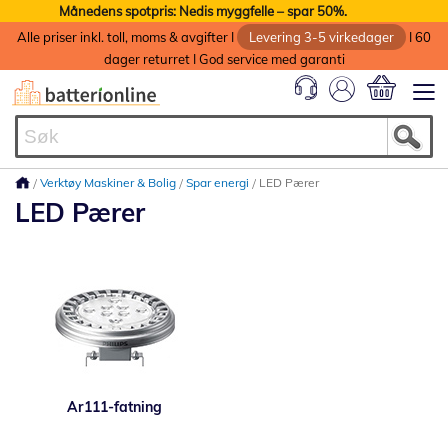
Månedens spotpris: Nedis myggfelle – spar 50%.
Alle priser inkl. toll, moms & avgifter I
Levering 3-5 virkedager
I 60
dager returret I God service med garanti
Min handlek
Verktøy Maskiner & Bolig
Spar energi
LED Pærer
LED Pærer
Ar111-fatning