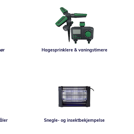
hør
Hagesprinklere & vaningstimere
åler
Snegle- og insektbekjempelse