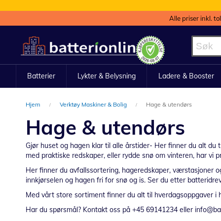
Alle priser inkl. t
Hopp
til
innhold
Batterier
Lykter & Belysning
Ladere & Booster
Hjem
Verktøy Maskiner & Bolig
Hage & utendørs
Hage & utendørs
Gjør huset og hagen klar til alle årstider- Her finner du alt d
med praktiske redskaper, eller rydde snø om vinteren, har vi 
Her finner du avfallssortering, hageredskaper, værstasjoner og 
innkjørselen og hagen fri for snø og is. Ser du etter batterid
Med vårt store sortiment finner du alt til hverdagsoppgaver i 
Har du spørsmål? Kontakt oss på +45 69141234 eller info@batte