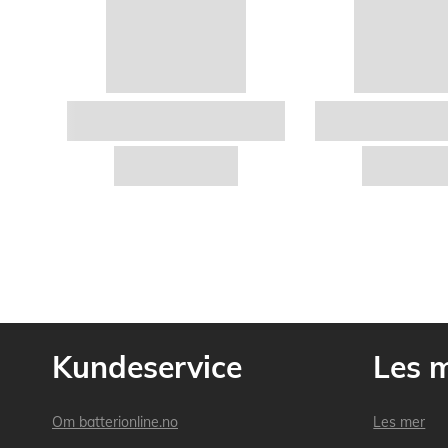
Kundeservice
Les 
Om batterionline.no
Les mer