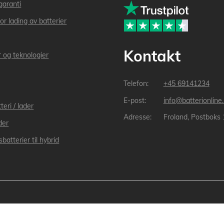
garanti
or lading av batterier
Kontakt
r og teknologier
+45 69141234
info@batterionline
teri / lader
Froland, Postboks
der
batterier til hybrid
(Org.nr: 913 439 279) Alle varemerker som nevnes i nettbutikken tilhører de respe