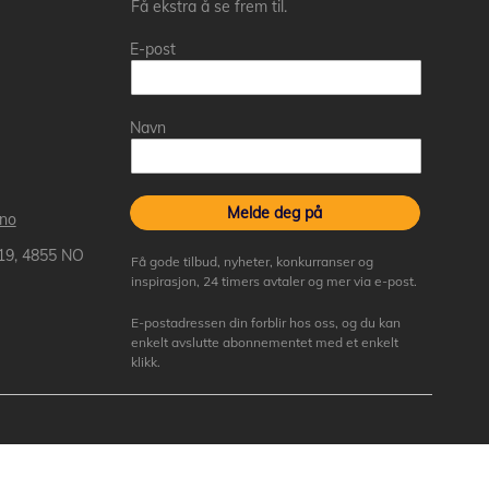
Få ekstra å se frem til.
E-post
Navn
Melde deg på
.no
 19, 4855 NO
Få gode tilbud, nyheter, konkurranser og
inspirasjon, 24 timers avtaler og mer via e-post.
E-postadressen din forblir hos oss, og du kan
enkelt avslutte abonnementet med et enkelt
klikk.
ktive varemerkers eiere.