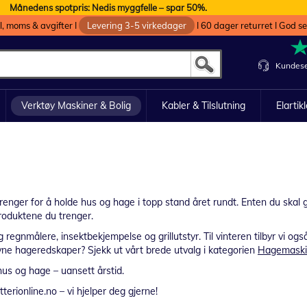
Månedens spotpris: Nedis myggfelle – spar 50%.
oll, moms & avgifter I
Levering 3-5 virkedager
I 60 dager returret I God s
Kundese
Verktøy Maskiner & Bolig
Kabler & Tilslutning
Elartik
u trenger for å holde hus og hage i topp stand året rundt. Enten du skal 
produktene du trenger.
regnmålere, insektbekjempelse og grillutstyr. Til vinteren tilbyr vi ogs
revne hageredskaper? Sjekk ut vårt brede utvalg i kategorien
Hagemaskin
hus og hage – uansett årstid.
rionline.no – vi hjelper deg gjerne!