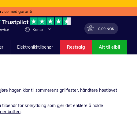
ervice med garanti
Min handlekurv
Endring
0,00 NOK
rvice
Konto
ler
Elektronikktilbehør
Restsalg
Alt til elbil
gjøre hagen klar til sommerens grillfester, håndtere høstløvet
å tilbehør for snørydding som gjør det enklere å holde
er batteri
.