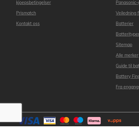
kjoepsbetingelser
Panasonic-
Prismatch
Veiledning f
Kontakt oss
Batterier
Batteritype
Sitemap
Alle merker
Guide til bat
Battery Fin
Fra engangs
Kopirett © 2025 Lakuda 