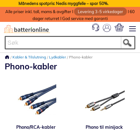
Månedens spotpris: Nedis myggfelle – spar 50%.
Alle priser inkl. toll, moms & avgifter I
Levering 3-5 virkedager
I 60
dager returret I God service med garanti
Min handlek
Kabler & Tilslutning
Lydkabler
Phono-kabler
Phono-kabler
Phono/RCA-kabler
Phono til minijack