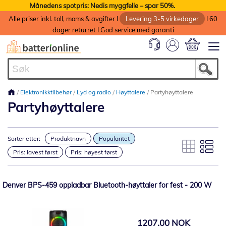
Månedens spotpris: Nedis myggfelle – spar 50%.
Alle priser inkl. toll, moms & avgifter I
Levering 3-5 virkedager
I 60
dager returret I God service med garanti
Min handlek
Elektronikktilbehør
Lyd og radio
Høyttalere
Partyhøyttalere
Partyhøyttalere
Sorter etter:
Produktnavn
Popularitet
Pris: lavest først
Pris: høyest først
Denver BPS-459 oppladbar Bluetooth-høyttaler for fest - 200 W
1207,00 NOK