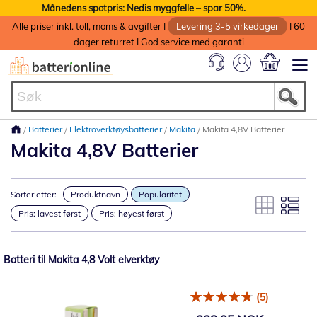
Månedens spotpris: Nedis myggfelle – spar 50%.
Alle priser inkl. toll, moms & avgifter I
Levering 3-5 virkedager
I 60
dager returret I God service med garanti
Min handlek
Batterier
Elektroverktøysbatterier
Makita
Makita 4,8V Batterier
Makita 4,8V Batterier
Sorter etter:
Produktnavn
Popularitet
Pris: lavest først
Pris: høyest først
Batteri til Makita 4,8 Volt elverktøy
(5)