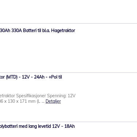
Ah 330A Batteri til bl.a. Hagetraktor
tor (MTD) - 12V - 24Ah - +Pol til
getraktor Spesifikasjoner Spenning: 12V
86 x 130 x 171 mm (L ...
Detaljer
lybatteri med lang levetid 12V - 18Ah