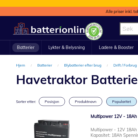
Alle priser inkl. t
Hopp
til
innhold
Batterier
Lykter & Belysning
Ladere & Booster
Hjem
Batterier
Blybatterier efter brug
Drift / Forbrug
Havetraktor Batterie
Sorter etter:
Posisjon
Produktnavn
Popularitet
Multipower 12V - 18Ah
Multipower - 12V 18Ah 
Kapasitet: 18Ah Spennin