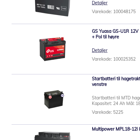
Detaljer
Varekode: 100048175
GS Yuasa GS-U1R 12V 30
+ Pol til høyre
Detaljer
Varekode: 100025352
Startbatteri til hagetrak
venstre
Startbatteri til MTD ha
Kapasitet: 24 Ah Mål: 1
Varekode: 5225
Multipower MPL18-12I b