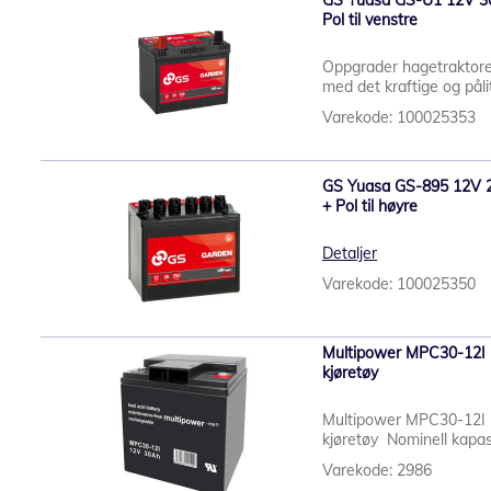
GS Yuasa GS-U1 12V 30Ah
Pol til venstre
Oppgrader hagetraktore
med det kraftige og pål
Varekode: 100025353
GS Yuasa GS-895 12V 26A
+ Pol til høyre
Detaljer
Varekode: 100025350
Multipower MPC30-12I -
kjøretøy
Multipower MPC30-12I -
kjøretøy Nominell kapasi
Varekode: 2986