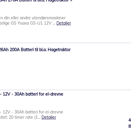
 270A Batteri til bl.a. Hagetraktor +
n din eller andre utendørsmaskiner
itelige GS Yuasa GS-U1 12V ...
Detaljer
h 200A Batteri til bl.a. Hagetraktor
 12V - 30Ah batteri for el-drevne
 12V - 30Ah batteri for el-drevne
tet: 20 timer rate (1...
Detaljer
4
8