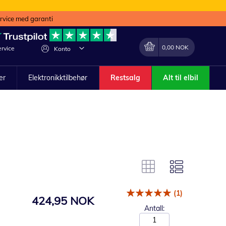
ervice med garanti
Min handlekurv
Endring
0,00 NOK
rvice
Konto
ler
Elektronikktilbehør
Restsalg
Alt til elbil
(1)
424,95 NOK
Antall: