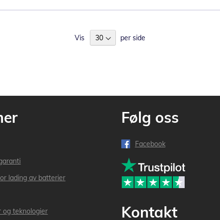
Vis
per side
mer
Følg oss
Facebook
garanti
or lading av batterier
Kontakt
r og teknologier