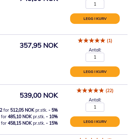
LEGG I KURV
(1)
357,95 NOK
Antall:
LEGG I KURV
(22)
539,00 NOK
Antall:
2
for
512,05 NOK
pr.stk.
-
5
%
for
485,10 NOK
pr.stk.
-
10
%
LEGG I KURV
for
458,15 NOK
pr.stk.
-
15
%