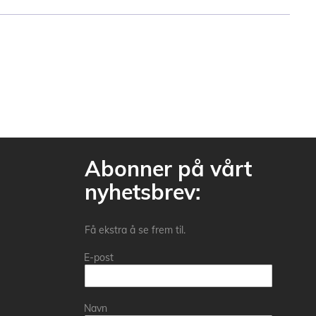
Abonner på vårt
nyhetsbrev:
Få ekstra å se frem til.
E-post
Navn