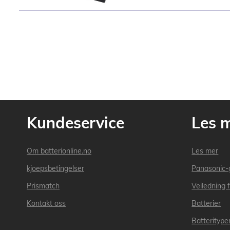
Kundeservice
Les 
Om batterionline.no
Les mer
kjoepsbetingelser
Panasonic-
Prismatch
Veiledning f
Kontakt oss
Batterier
Batteritype