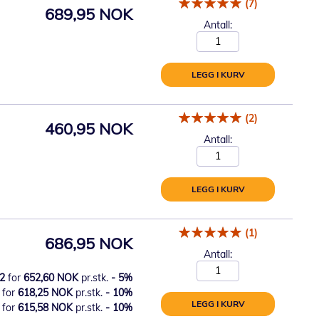
(7)
689,95 NOK
Antall:
LEGG I KURV
(2)
460,95 NOK
Antall:
LEGG I KURV
(1)
686,95 NOK
Antall:
2
for
652,60 NOK
pr.stk.
-
5
%
for
618,25 NOK
pr.stk.
-
10
%
LEGG I KURV
for
615,58 NOK
pr.stk.
-
10
%