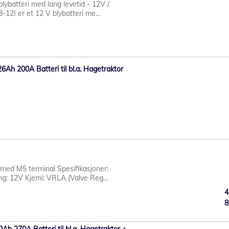
ybatteri med lang levetid - 12V /
2I er et 12 V blybatteri me...
h 200A Batteri til bl.a. Hagetraktor
med M5 terminal Spesifikasjoner:
g: 12V Kjemi: VRLA (Valve Reg...
4
8