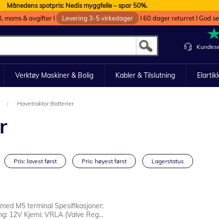
Månedens spotpris: Nedis myggfelle – spar 50%.
oll, moms & avgifter I
Levering 3-5 virkedager
I 60 dager returret I God s
Kundese
Verktøy Maskiner & Bolig
Kabler & Tilslutning
Elartik
Havetraktor Batterier
r
Pris: lavest først
Pris: høyest først
Lagerstatus
med M5 terminal Spesifikasjoner:
g: 12V Kjemi: VRLA (Valve Reg...