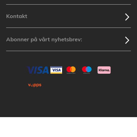
Kontakt
Abonner på vårt nyhetsbrev:
Kopirett © 2025 Lakuda (Org.nr: 913 439 279) Alle varemerker som nevnes i
nettbutikken tilhører de respektive varemerkers eiere.