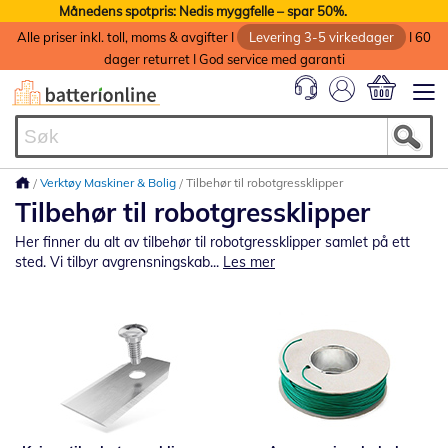
Månedens spotpris: Nedis myggfelle – spar 50%.
Alle priser inkl. toll, moms & avgifter I
Levering 3-5 virkedager
I 60
dager returret I God service med garanti
Min handlek
Verktøy Maskiner & Bolig
Tilbehør til robotgressklipper
Tilbehør til robotgressklipper
Her finner du alt av tilbehør til robotgressklipper samlet på ett
sted. Vi tilbyr avgrensningskab...
Les mer