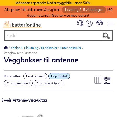
Månedens spotpris: Nedis myggfelle – spar 50%.
Alle priser inkl. toll, moms & avgifter I
Levering 3-5 virkedager
I 60
dager returret I God service med garanti
Min handlek
Kabler & Tilslutning
Bildekabler
Antennekabler
Veggbokser til antenne
Veggbokser til antenne
Sorter etter:
Produktnavn
Popularitet
Pris: lavest først
Pris: høyest først
3-vejs Antenne-væg-udtag