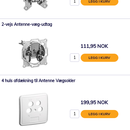
LEGG I KURV
2-vejs Antenne-væg-udtag
111,95 NOK
LEGG I KURV
4 huls afdækning til Antenne Vægsokler
199,95 NOK
LEGG I KURV