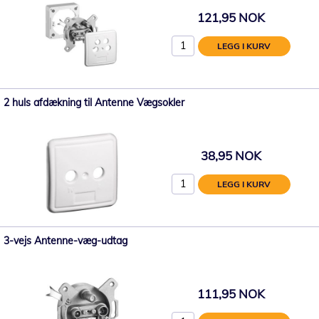
121,95 NOK
LEGG I KURV
2 huls afdækning til Antenne Vægsokler
38,95 NOK
LEGG I KURV
3-vejs Antenne-væg-udtag
111,95 NOK