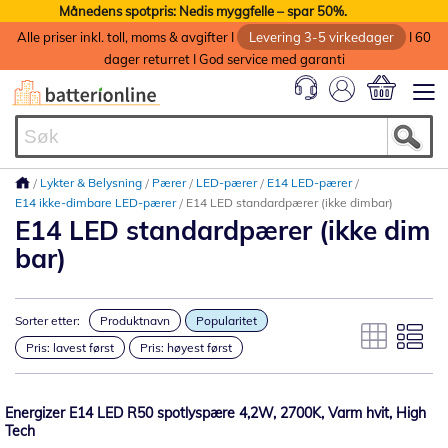
Månedens spotpris: Nedis myggfelle – spar 50%.
Alle priser inkl. toll, moms & avgifter I
Levering 3-5 virkedager
I 60
dager returret I God service med garanti
Min handlek
Lykter & Belysning
Pærer
LED-pærer
E14 LED-pærer
E14 ikke-dimbare LED-pærer
E14 LED standardpærer (ikke dimbar)
E14 LED standardpærer (ikke dim
bar)
Sorter etter:
Produktnavn
Popularitet
Pris: lavest først
Pris: høyest først
Energizer E14 LED R50 spotlyspære 4,2W, 2700K, Varm hvit, High
Tech