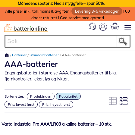
Månedens spotpris: Nedis myggfelle – spar 50%.
Alle priser inkl. toll, moms & avgifter I
Levering 3-5 virkedager
I 60
dager returret I God service med garanti
Min handlek
Batterier
Standardbatterier
AAA-batterier
AAA-batterier
Engangsbatterier i størrelse AAA. Engangsbatterier til bl.a.
fjernkontroller, leker, lys og lykter.
Sorter etter:
Produktnavn
Popularitet
Pris: lavest først
Pris: høyest først
Varta Industrial Pro AAA/LR03 alkaline batterier – 10 stk.