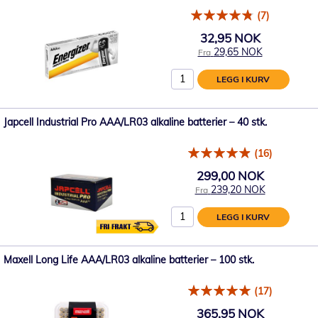
(7)
32,95 NOK
29,65 NOK
Fra
LEGG I KURV
Japcell Industrial Pro AAA/LR03 alkaline batterier – 40 stk.
(16)
299,00 NOK
239,20 NOK
Fra
LEGG I KURV
Maxell Long Life AAA/LR03 alkaline batterier – 100 stk.
(17)
365,95 NOK