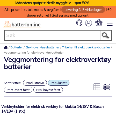
Månedens spotpris: Nedis myggfelle – spar 50%.
Alle priser inkl. toll, moms & avgifter I
Levering 3-5 virkedager
I 60
dager returret I God service med garanti
Min handlek
Batterier
Elektroverktøysbatterier
Tilbehør til elektroverktøybatterier
Veggmontering for elektroverktøybatterier
Veggmontering for elektroverktøy
batterier
Sorter etter:
Produktnavn
Popularitet
Pris: lavest først
Pris: høyest først
Verktøyholder for elektrisk verktøy for Makita 14/18V & Bosch
14/18V (1 stk.)