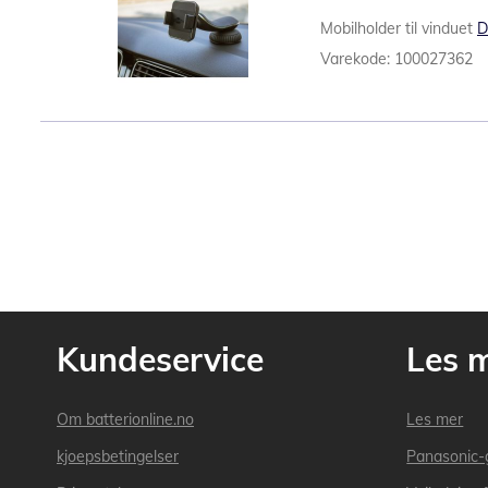
Mobilholder til vinduet
D
Varekode: 100027362
Kundeservice
Les 
Om batterionline.no
Les mer
kjoepsbetingelser
Panasonic-