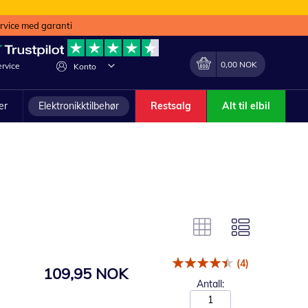
ervice med garanti
Min handlekurv
Endring
0,00 NOK
rvice
Konto
ler
Elektronikktilbehør
Restsalg
Alt til elbil
(4)
109,95 NOK
Antall: