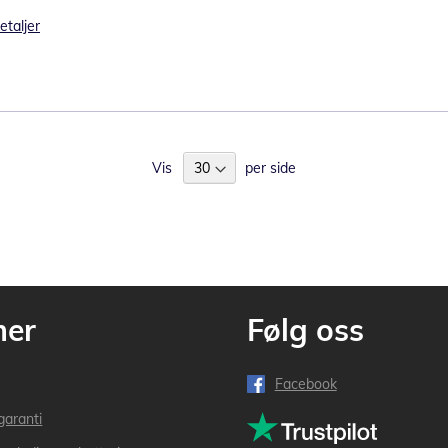
etaljer
Vis
per side
mer
Følg oss
Facebook
garanti