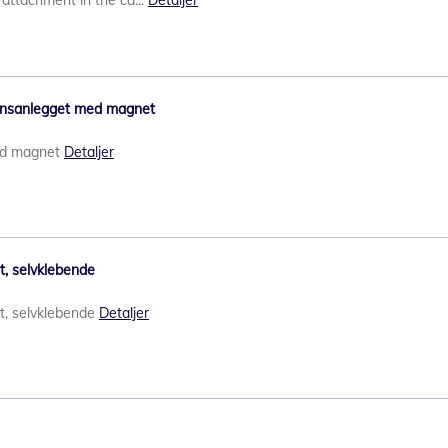
 attachment in the ca...
Detaljer
sjonsanlegget med magnet
med magnet
Detaljer
, selvklebende
t, selvklebende
Detaljer