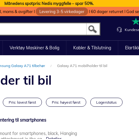
Månedens spotpris: Nedis myggfelle – spar 50%.
oll, moms & avgifter I
Levering 3-5 virkedager
I 60 dager returret I God s
Kundese
Verktøy Maskiner & Bolig
Kabler & Tilslutning
Elartik
sung Galaxy A71 tilbehør
Galaxy A71 mobilholder til bil
r til bil
Pris: lavest først
Pris: høyest først
Lagerstatus
ntering til smartphones
 mount for smartphones, black, Hanging