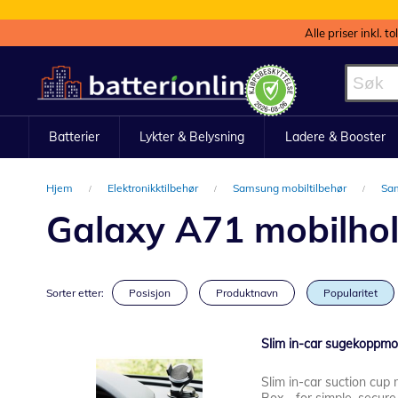
Alle priser inkl. t
Hopp
til
innhold
Batterier
Lykter & Belysning
Ladere & Booster
Hjem
Elektronikktilbehør
Samsung mobiltilbehør
Sam
Galaxy A71 mobilholde
Sorter etter:
Posisjon
Produktnavn
Popularitet
Slim in-car sugekoppmo
Slim in-car suction cup