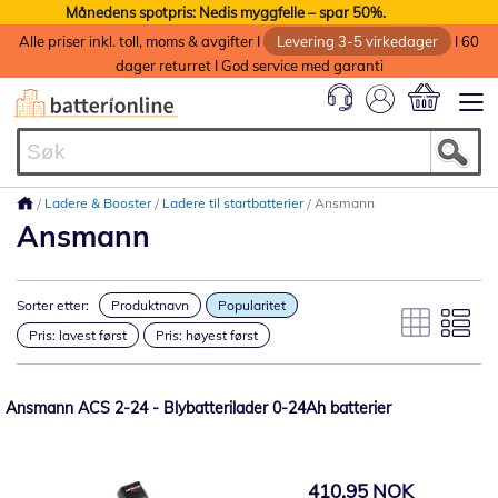
Månedens spotpris: Nedis myggfelle – spar 50%.
Alle priser inkl. toll, moms & avgifter I
Levering 3-5 virkedager
I 60
dager returret I God service med garanti
Min handlek
Ladere & Booster
Ladere til startbatterier
Ansmann
Ansmann
Sorter etter:
Produktnavn
Popularitet
Pris: lavest først
Pris: høyest først
Ansmann ACS 2-24 - Blybatterilader 0-24Ah batterier
410,95 NOK