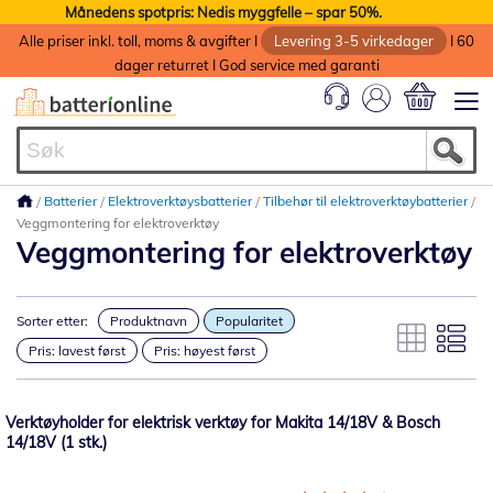
Månedens spotpris: Nedis myggfelle – spar 50%.
Alle priser inkl. toll, moms & avgifter I
Levering 3-5 virkedager
I 60
dager returret I God service med garanti
Min handlek
Batterier
Elektroverktøysbatterier
Tilbehør til elektroverktøybatterier
Veggmontering for elektroverktøy
Veggmontering for elektroverktøy
Sorter etter:
Produktnavn
Popularitet
Pris: lavest først
Pris: høyest først
Verktøyholder for elektrisk verktøy for Makita 14/18V & Bosch
14/18V (1 stk.)