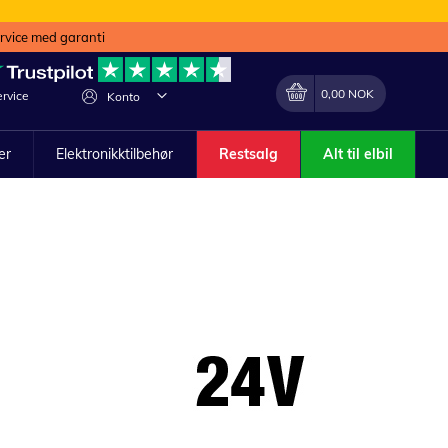
ervice med garanti
Min handlekurv
Endring
0,00 NOK
rvice
Konto
ler
Elektronikktilbehør
Restsalg
Alt til elbil