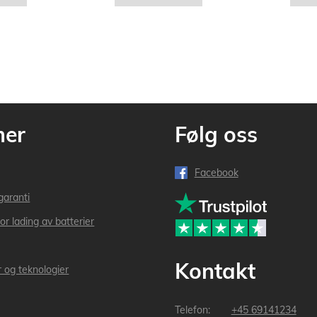
mer
Følg oss
Facebook
garanti
or lading av batterier
Kontakt
r og teknologier
+45 69141234