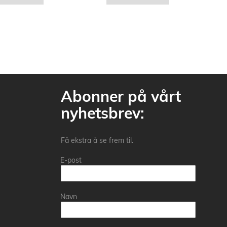
Abonner på vårt
nyhetsbrev:
Få ekstra å se frem til.
E-post
Navn