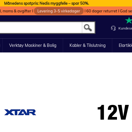
Månedens spotpris: Nedis myggfelle – spar 50%.
oll, moms & avgifter I
Levering 3-5 virkedager
I 60 dager returret I God s
Kundese
Verktøy Maskiner & Bolig
Kabler & Tilslutning
Elartik