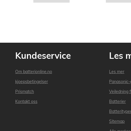
Kundeservice
Les 
Om batterionline.no
Les mer
kjoepsbetingelser
Panasonic-
Prismatch
Veiledning f
Kontakt oss
Batterier
Batteritype
Sitemap