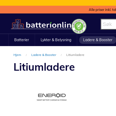
Alle priser inkl. t
Hopp
til
innhold
Batterier
Lykter & Belysning
Ladere & Booster
Hjem
Ladere & Booster
Litiumladere
Litiumladere