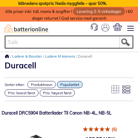
Månedens spotpris: Nedis myggfelle – spar 50%.
Alle priser inkl. toll, moms & avgifter I
Levering 3-5 virkedager
I 60
dager returret I God service med garanti
Min handlek
Ladere & Booster
Ladere til kamera
Duracell
Duracell
Sorter etter:
Produktnavn
Popularitet
Pris: lavest først
Pris: høyest først
Duracell DRC5904 Batterilader Til Canon NB-4L, NB-5L
(6)