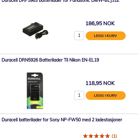
Duracell DRP5963 batterilader for Panasonic DMW-BLJ31E
186,95 NOK
LEGG I KURV
Duracell DRN5926 Batterilader Til Nikon EN-EL19
118,95 NOK
LEGG I KURV
Duracell batterilader for Sony NP-FW50 med 2 ladestasjoner
(1)