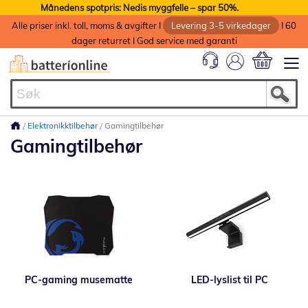
Månedens spotpris: Nedis myggfelle – spar 50%.
Alle priser inkl. toll, moms & avgifter I
Levering 3-5 virkedager
I 60
dager returret I God service med garanti
Min handlek
Elektronikktilbehør
Gamingtilbehør
Gamingtilbehør
PC-gaming musematte
LED-lyslist til PC