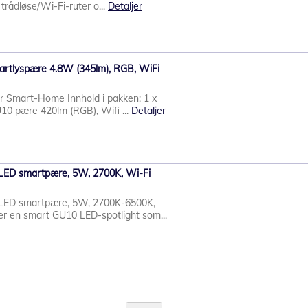
n trådløse/Wi-Fi-ruter o...
Detaljer
artlyspære 4.8W (345lm), RGB, WiFi
ur Smart-Home Innhold i pakken: 1 x
10 pære 420lm (RGB), Wifi ...
Detaljer
ED smartpære, 5W, 2700K, Wi-Fi
LED smartpære, 5W, 2700K-6500K,
r en smart GU10 LED-spotlight som...