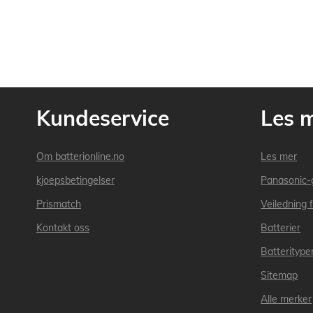
Kundeservice
Les 
Om batterionline.no
Les mer
kjoepsbetingelser
Panasonic-
Prismatch
Veiledning f
Kontakt oss
Batterier
Batteritype
Sitemap
Alle merker