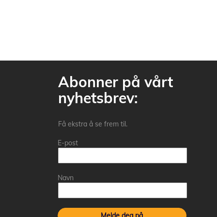
Abonner på vårt
nyhetsbrev:
Få ekstra å se frem til.
E-post
Navn
Melde deg på