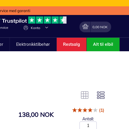
ervice med garanti
Min handlekurv
Endring
0,00 NOK
rvice
Konto
ler
Elektronikktilbehør
Restsalg
Alt til elbil
(1)
138,00 NOK
Antall: