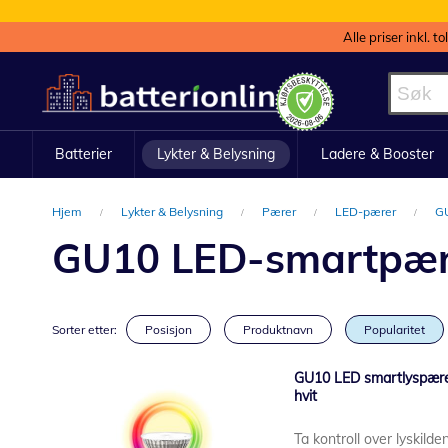
Alle priser inkl. t
Hopp
til
innhold
Batterier
Lykter & Belysning
Ladere & Booster
Hjem
Lykter & Belysning
Pærer
LED-pærer
G
GU10 LED-smartpær
Sorter etter:
Posisjon
Produktnavn
Popularitet
GU10 LED smartlyspære
hvit
Ta kontroll over lyski