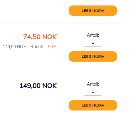
LEGG I KURV
Spesialpris
74,50 NOK
Antall:
149,00 NOK
Rabatt
- 50%
LEGG I KURV
149,00 NOK
Antall:
LEGG I KURV