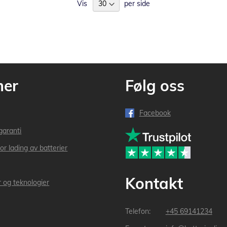
Vis
per side
mer
Følg oss
Facebook
garanti
or lading av batterier
Kontakt
r og teknologier
+45 69141234