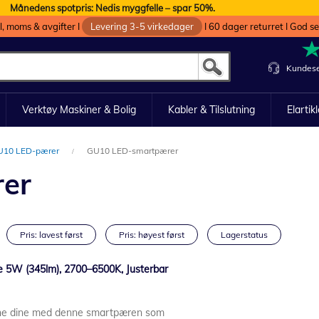
Månedens spotpris: Nedis myggfelle – spar 50%.
oll, moms & avgifter I
Levering 3-5 virkedager
I 60 dager returret I God s
Kundese
Verktøy Maskiner & Bolig
Kabler & Tilslutning
Elartik
U10 LED-pærer
GU10 LED-smartpærer
er
Pris: lavest først
Pris: høyest først
Lagerstatus
 5W (345lm), 2700–6500K, Justerbar
ldene dine med denne smartpæren som