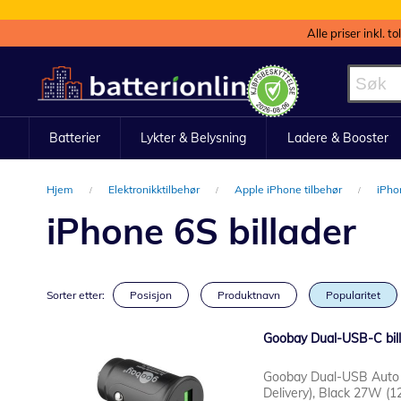
Alle priser inkl. t
Hopp
til
innhold
Batterier
Lykter & Belysning
Ladere & Booster
Hjem
Elektronikktilbehør
Apple iPhone tilbehør
iPho
iPhone 6S billader
Sorter etter:
Posisjon
Produktnavn
Popularitet
Goobay Dual-USB-C billa
Goobay Dual-USB Auto
Delivery), Black 27W (1