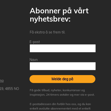
Abonner på vårt
nyhetsbrev:
Få ekstra å se frem til.
E-post
Navn
Melde deg på
.no
 19, 4855 NO
Få gode tilbud, nyheter, konkurranser og
inspirasjon, 24 timers avtaler og mer via e-post.
E-postadressen din forblir hos oss, og du kan
enkelt avslutte abonnementet med et enkelt