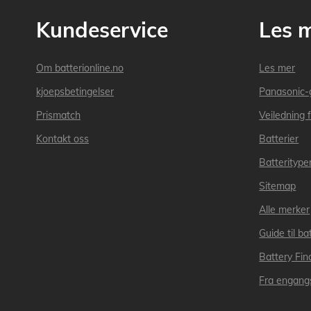
Kundeservice
Les 
Om batterionline.no
Les mer
kjoepsbetingelser
Panasonic-
Prismatch
Veiledning f
Kontakt oss
Batterier
Batteritype
Sitemap
Alle merker
Guide til bat
Battery Fin
Fra engangs