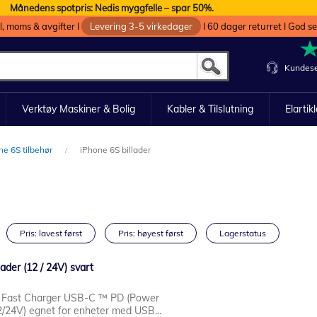
Månedens spotpris: Nedis myggfelle – spar 50%.
oll, moms & avgifter I
Levering 3-5 virkedager
I 60 dager returret I God s
Kundese
Verktøy Maskiner & Bolig
Kabler & Tilslutning
Elartik
ne 6S tilbehør
iPhone 6S billader
Pris: lavest først
Pris: høyest først
Lagerstatus
der (12 / 24V) svart
 Fast Charger USB-C ™ PD (Power
2/24V) egnet for enheter med USB...