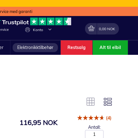
ervice med garanti
Min handlekurv
Endring
0,00 NOK
rvice
Konto
ler
Elektronikktilbehør
Restsalg
Alt til elbil
(4)
116,95 NOK
Antall: