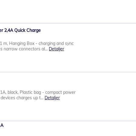
der 2,4A Quick Charge
 1 m, Hanging Box - charging and sync
es narrow connectors al...
Detaljer
1A, black, Plastic bag - compact power
 devices charges up t...
Detaljer
 A