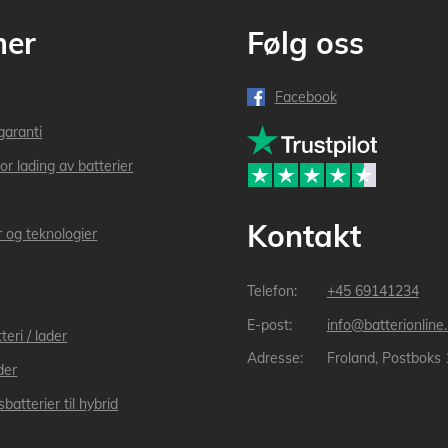
mer
Følg oss
Facebook
garanti
or lading av batterier
Kontakt
r og teknologier
+45 69141234
info@batterionline
teri / lader
Froland, Postboks
der
batterier til hybrid