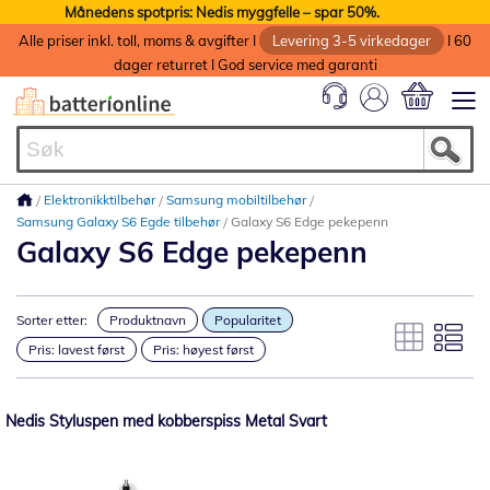
Månedens spotpris: Nedis myggfelle – spar 50%.
Alle priser inkl. toll, moms & avgifter I
Levering 3-5 virkedager
I 60
dager returret I God service med garanti
Min handlek
Elektronikktilbehør
Samsung mobiltilbehør
Samsung Galaxy S6 Egde tilbehør
Galaxy S6 Edge pekepenn
Galaxy S6 Edge pekepenn
Sorter etter:
Produktnavn
Popularitet
Pris: lavest først
Pris: høyest først
Nedis Styluspen med kobberspiss Metal Svart