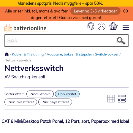
Månedens spotpris: Nedis myggfelle – spar 50%.
Alle priser inkl. toll, moms & avgifter I
Levering 3-5 virkedager
I 60
dager returret I God service med garanti
Min handlek
Kabler & Tilslutning
Adaptere, bokser & støpsler
Switch-bokser
Nettverksswitch
Nettverksswitch
AV Switching-konsoll
Sorter etter:
Produktnavn
Popularitet
Pris: lavest først
Pris: høyest først
CAT 6 Mini/Desktop Patch Panel, 12 Port, sort, Paperbox med label