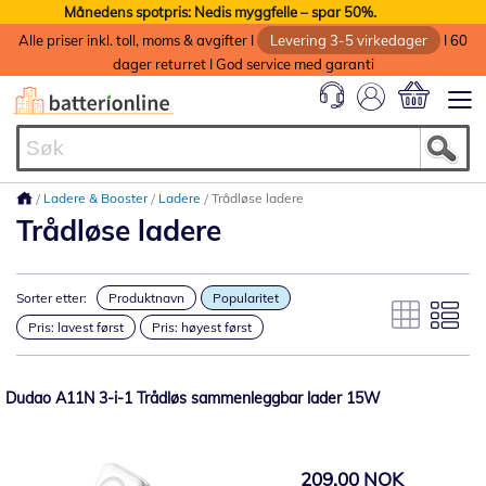
Månedens spotpris: Nedis myggfelle – spar 50%.
Alle priser inkl. toll, moms & avgifter I
Levering 3-5 virkedager
I 60
dager returret I God service med garanti
Min handlek
Ladere & Booster
Ladere
Trådløse ladere
Trådløse ladere
Sorter etter:
Produktnavn
Popularitet
Pris: lavest først
Pris: høyest først
Dudao A11N 3-i-1 Trådløs sammenleggbar lader 15W
209,00 NOK