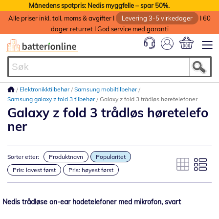
Månedens spotpris: Nedis myggfelle – spar 50%.
Alle priser inkl. toll, moms & avgifter I
Levering 3-5 virkedager
I 60
dager returret I God service med garanti
Min handlek
Elektronikktilbehør
Samsung mobiltilbehør
Samsung galaxy z fold 3 tilbehør
Galaxy z fold 3 trådløs høretelefoner
Galaxy z fold 3 trådløs høretelefo
ner
Sorter etter:
Produktnavn
Popularitet
Pris: lavest først
Pris: høyest først
Nedis trådløse on-ear hodetelefoner med mikrofon, svart