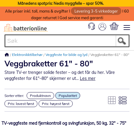
Månedens spotpris: Nedis myggfelle – spar 50%.
Alle priser inkl. toll, moms & avgifter I
Levering 3-5 virkedager
I 60
dager returret I God service med garanti
Min handlek
Elektronikktilbehør
Veggfeste for bilde og lyd
Veggbraketter 61" - 80"
Veggbraketter 61" - 80"
Store TV-er trenger solide fester – og det får du her. Våre
veggfester for 61"–80" skjermer er ut...
Les mer
Sorter etter:
Produktnavn
Popularitet
Pris: lavest først
Pris: høyest først
TV-veggfeste med fjernkontroll og svingfunksjon, 50 kg. 32" - 75"