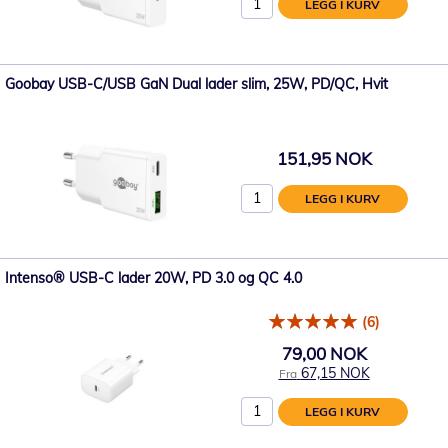
LEGG I KURV
Goobay USB-C/USB GaN Dual lader slim, 25W, PD/QC, Hvit
151,95 NOK
LEGG I KURV
Intenso® USB-C lader 20W, PD 3.0 og QC 4.0
(6)
79,00 NOK
67,15 NOK
Fra
LEGG I KURV