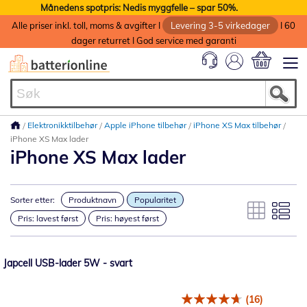
Månedens spotpris: Nedis myggfelle – spar 50%.
Alle priser inkl. toll, moms & avgifter I
Levering 3-5 virkedager
I 60
dager returret I God service med garanti
Min handlek
Elektronikktilbehør
Apple iPhone tilbehør
iPhone XS Max tilbehør
iPhone XS Max lader
iPhone XS Max lader
Sorter etter:
Produktnavn
Popularitet
Pris: lavest først
Pris: høyest først
Japcell USB-lader 5W - svart
(16)