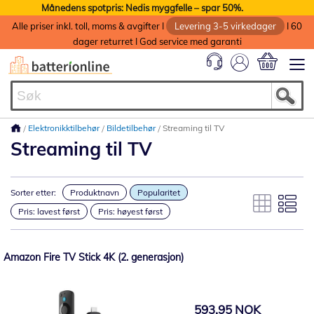
Månedens spotpris: Nedis myggfelle – spar 50%.
Alle priser inkl. toll, moms & avgifter I
Levering 3-5 virkedager
I 60
dager returret I God service med garanti
Min handlek
Elektronikktilbehør
Bildetilbehør
Streaming til TV
Streaming til TV
Sorter etter:
Produktnavn
Popularitet
Pris: lavest først
Pris: høyest først
Amazon Fire TV Stick 4K (2. generasjon)
593,95 NOK