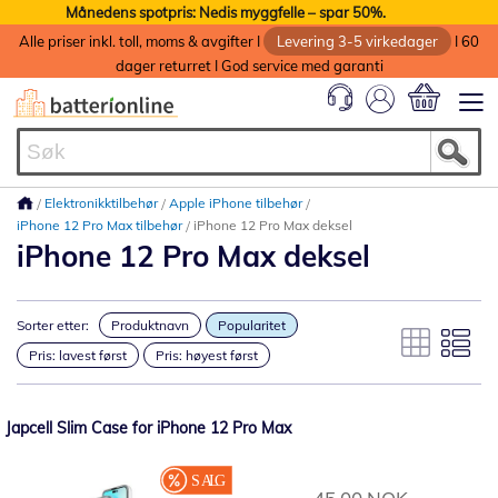
Månedens spotpris: Nedis myggfelle – spar 50%.
Alle priser inkl. toll, moms & avgifter I
Levering 3-5 virkedager
I 60
dager returret I God service med garanti
Min handlek
Elektronikktilbehør
Apple iPhone tilbehør
iPhone 12 Pro Max tilbehør
iPhone 12 Pro Max deksel
iPhone 12 Pro Max deksel
Sorter etter:
Produktnavn
Popularitet
Pris: lavest først
Pris: høyest først
Japcell Slim Case for iPhone 12 Pro Max