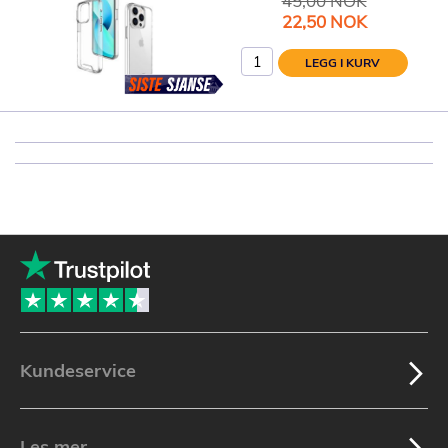
45,00 NOK
Spesialpris
22,50 NOK
LEGG I KURV
Kundeservice
Les mer