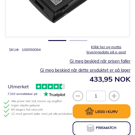
Gå
til
begynnelsen
av
bildegalleri
Klikk her og motta
SKU
100050084
leveringsdato på e-post
Gi meg beskjed når prisen faller
Gi meg beskjed når dette produktet er på lager
433,95 NOK
Utmerket
7,310 anmeldelser på
Alle priser inkl. toll, moms og avgifter
Ingen skjulte gebyrer
60 dagers full returrett
LEGG I KURV
12 mnd garanti (eller mer) på alle produkter
PRISMATCH