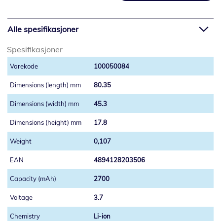
Alle spesifikasjoner
Spesifikasjoner
100050084
80.35
45.3
17.8
0,107
4894128203506
2700
3.7
Li-ion