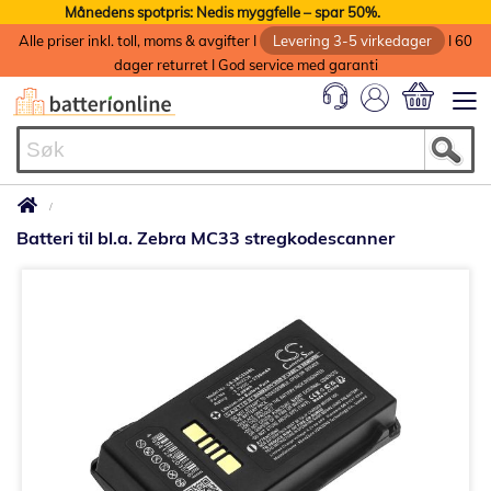
Månedens spotpris: Nedis myggfelle – spar 50%.
Alle priser inkl. toll, moms & avgifter I
Levering 3-5 virkedager
I 60
dager returret I God service med garanti
Min handlek
Batteri til bl.a. Zebra MC33 stregkodescanner
Gå
til
slutten
av
bildegalleri