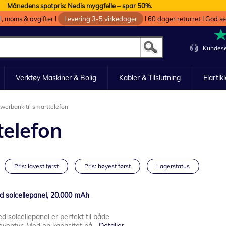
Månedens spotpris: Nedis myggfelle – spar 50%.
oll, moms & avgifter I
Levering 3-5 virkedager
I 60 dager returret I God s
Kundese
Verktøy Maskiner & Bolig
Kabler & Tilslutning
Elartik
werbank til smarttelefon
telefon
Pris: lavest først
Pris: høyest først
Lagerstatus
 solcellepanel, 20.000 mAh
solcellepanel er perfekt til både