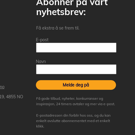
Abonner på vårt
nyhetsbrev:
Få ekstra å se frem til.
E-post
Navn
Melde deg på
.no
 19, 4855 NO
Få gode tilbud, nyheter, konkurranser og
inspirasjon, 24 timers avtaler og mer via e-post.
E-postadressen din forblir hos oss, og du kan
enkelt avslutte abonnementet med et enkelt
klikk.