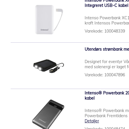
Intenso® Powerbank X
Integreret USB-C kabel
Intenso Powerbank XC100
kraft Intensos Powerba
Varekode: 100048339
Utendørs strømbank med
Designet for eventyr V
med solenergi er laget f
Varekode: 100047896
Intenso® Powerbank 2
kabel
Intenso® Powerbank med
Powerbank Fremtidens l
Detaljer