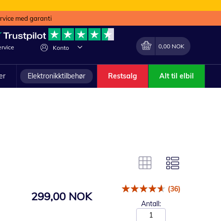
ervice med garanti
Min handlekurv
Endring
0,00 NOK
rvice
Konto
ler
Elektronikktilbehør
Restsalg
Alt til elbil
(36)
299,00 NOK
Antall: