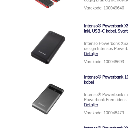
daglig bruk og utendørs
Varekode: 100049646
Intenso® Powerbank 
inkl. USB-C kabel. Svart
Intenso Powerbank XS200
design Intensos Powerba
Detaljer
Varekode: 100048693
Intenso® Powerbank 1
kabel
Intenso® Powerbank med
Powerbank Fremtidens l
Detaljer
Varekode: 100048473