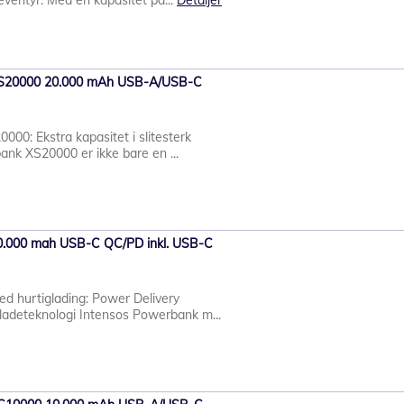
eventyr. Med en kapasitet på...
Detaljer
XS20000 20.000 mAh USB-A/USB-C
00: Ekstra kapasitet i slitesterk
nk XS20000 er ikke bare en ...
0.000 mah USB-C QC/PD inkl. USB-C
 hurtiglading: Power Delivery
adeteknologi Intensos Powerbank m...