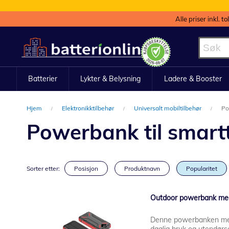
Alle priser inkl. t
Hopp
til
innhold
Batterier
Lykter & Belysning
Ladere & Booster
Hjem
Elektronikktilbehør
Universalt mobiltilbehør
Po
Powerbank til smart
Sorter etter:
Posisjon
Produktnavn
Popularitet
Outdoor powerbank med
Denne powerbanken med 