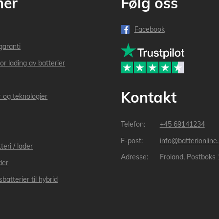
mer
Følg oss
Facebook
garanti
or lading av batterier
Kontakt
r og teknologier
+45 69141234
info@batterionline
teri / lader
Froland, Postboks
der
batterier til hybrid