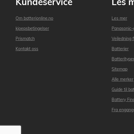
Kundeservice
Les 
Om batterionline.no
Les mer
kjoepsbetingelser
Panasonic-
Prismatch
Veiledning f
Kontakt oss
Batterier
Batteritype
Sitemap
Alle merker
Guide til bat
Battery Fin
Fra engangs