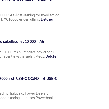
C10000 10.000 mAh USB-A/USB-C.
00: Alt-i-ett-løsning for mobilitet og
nk XC10000 er den ultim...
Detaljer
 solcellepanel, 10 000 mAh
år 10 000 mAh utendørs powerbank
or eventyrlystne sjeler. Med...
Detaljer
0.000 mah USB-C QC/PD inkl. USB-C
 hurtiglading: Power Delivery
adeteknologi Intensos Powerbank m...