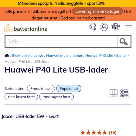
Månedens spotpris: Nedis myggfelle – spar 50%.
Alle priser inkl. toll, moms & avgifter I
Levering 3-5 virkedager
I 60
dager returret I God service med garanti
Min handlek
Elektronikktilbehør
Huawei mobiltilbehør
Huawei P40 Lite tilbehør
Huawei P40 Lite USB-lader
Huawei P40 Lite USB-lader
Sorter etter:
Produktnavn
Popularitet
Pris: lavest først
Pris: høyest først
Japcell USB-lader 5W - svart
(16)