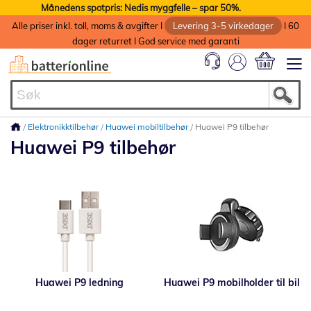
Månedens spotpris: Nedis myggfelle – spar 50%.
Alle priser inkl. toll, moms & avgifter I
Levering 3-5 virkedager
I 60
dager returret I God service med garanti
Min handlek
Elektronikktilbehør
Huawei mobiltilbehør
Huawei P9 tilbehør
Huawei P9 tilbehør
Huawei P9 ledning
Huawei P9 mobilholder til bil