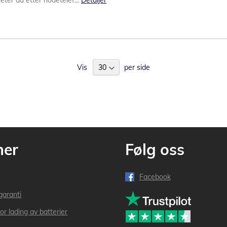
Leter du etter hodetelef...
Detaljer
Vis
per side
mer
Følg oss
Facebook
garanti
or lading av batterier