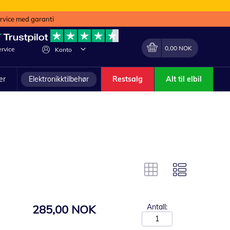
ervice med garanti
Min handlekurv
Endring
0,00 NOK
rvice
Konto
ler
Elektronikktilbehør
Restsalg
Alt til elbil
285,00 NOK
Antall: