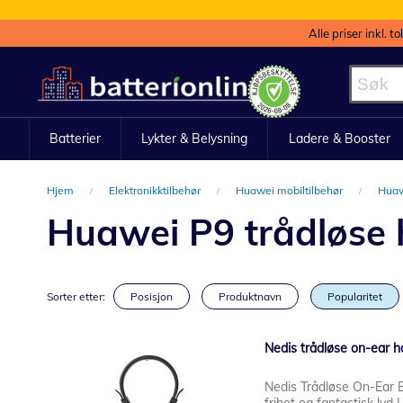
Alle priser inkl. t
Hopp
til
innhold
Batterier
Lykter & Belysning
Ladere & Booster
Hjem
Elektronikktilbehør
Huawei mobiltilbehør
Huaw
Huawei P9 trådløse 
Sorter etter:
Posisjon
Produktnavn
Popularitet
Nedis trådløse on-ear h
Nedis Trådløse On-Ear 