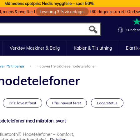
Månedens spotpris: Nedis myggfelle – spar 50%.
oll, moms & avgifter I
Levering 3-5 virkedager
I 60 dager returret I God s
Kundese
Verktøy Maskiner & Bolig
Kabler & Tilslutning
Elartik
ei P9 tilbehør
Huawei P9 trådløse hodetelefoner
hodetelefoner
Pris: lavest først
Pris: høyest først
Lagerstatus
odetelefoner med mikrofon, svart
Bluetooth® Hodetelefoner – Komfort,