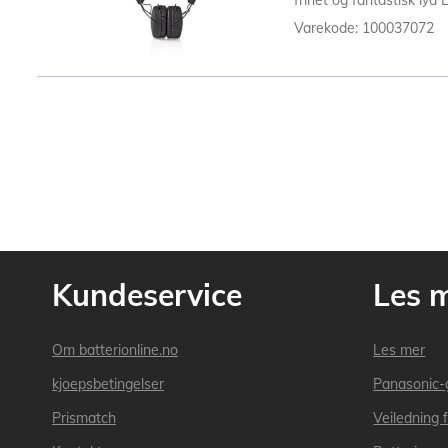
frihet og fantastisk lyd 
Varekode: 100037072
Kundeservice
Les 
Om batterionline.no
Les mer
kjoepsbetingelser
Panasonic-
Prismatch
Veiledning f