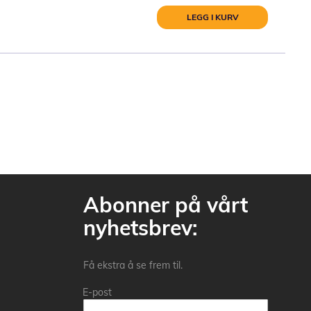
LEGG I KURV
Abonner på vårt
nyhetsbrev:
Få ekstra å se frem til.
E-post