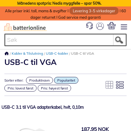
Månedens spotpris: Nedis myggfelle – spar 50%.
Alle priser inkl. toll, moms & avgifter I
Levering 3-5 virkedager
I 60
dager returret I God service med garanti
Min handlek
Kabler & Tilslutning
USB-C-kabler
USB-C til VGA
USB-C til VGA
Sorter etter:
Produktnavn
Popularitet
Pris: lavest først
Pris: høyest først
USB-C 3.1 til VGA adapterkabel, hvit, 0,10m
187,95 NOK