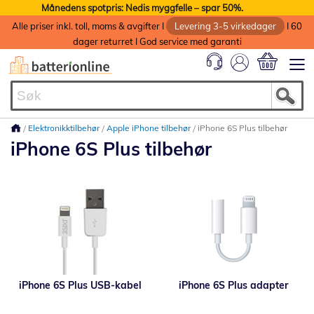
Månedens spotpris: Nedis myggfelle – spar 50%.
Alle priser inkl. toll, moms & avgifter I
Levering 3-5 virkedager
I 60
dager returret I God service med garanti
Min handlek
Elektronikktilbehør
Apple iPhone tilbehør
iPhone 6S Plus tilbehør
iPhone 6S Plus tilbehør
iPhone 6S Plus USB-kabel
iPhone 6S Plus adapter