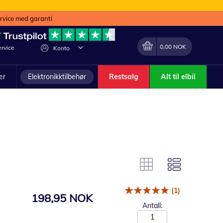
ervice med garanti
Min handlekurv
Endring
0,00 NOK
rvice
Konto
ler
Elektronikktilbehør
Restsalg
Alt til elbil
(1)
198,95 NOK
Antall: