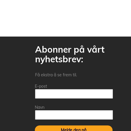
Abonner på vårt
nyhetsbrev:
Få ekstra å se frem til.
E-post
Navn
Melde deg på