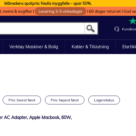
Månedens spotpris: Nedis myggfelle – spar 50%.
oll, moms & avgifter I
Levering 3-5 virkedager
I 60 dager returret I God s
Kundese
Verktøy Maskiner & Bolig
Kabler & Tilslutning
Elartik
Pris: lavest først
Pris: høyest først
Lagerstatus
er AC Adapter, Apple Macbook, 60W,