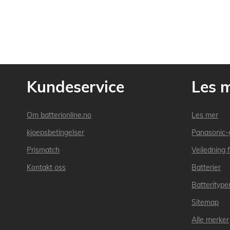
Kundeservice
Les 
Om batterionline.no
Les mer
kjoepsbetingelser
Panasonic-
Prismatch
Veiledning f
Kontakt oss
Batterier
Batteritype
Sitemap
Alle merker