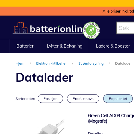
Alle priser inkl. t
Hopp
til
innhold
Batterier
Lykter & Belysning
Ladere & Booster
Hjem
Elektronikktilbehør
Strømforsyning
Datalader
Datalader
Sorter etter:
Posisjon
Produktnavn
Popularitet
Green Cell AD03 Charg
(Magsafe)