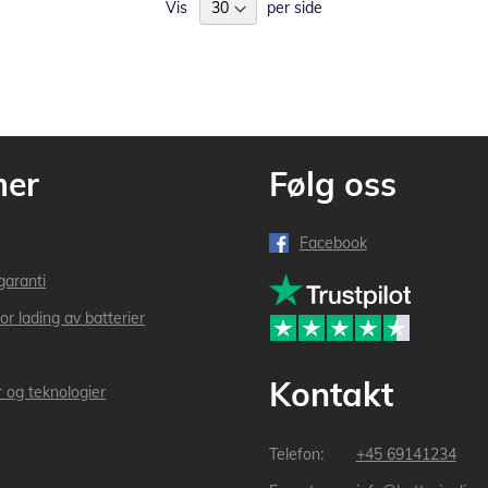
Vis
per side
mer
Følg oss
Facebook
garanti
or lading av batterier
Kontakt
r og teknologier
+45 69141234