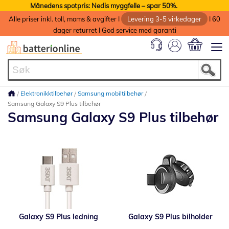
Månedens spotpris: Nedis myggfelle – spar 50%.
Alle priser inkl. toll, moms & avgifter I
Levering 3-5 virkedager
I 60
dager returret I God service med garanti
Min handlek
Elektronikktilbehør
Samsung mobiltilbehør
Samsung Galaxy S9 Plus tilbehør
Samsung Galaxy S9 Plus tilbehør
Galaxy S9 Plus ledning
Galaxy S9 Plus bilholder