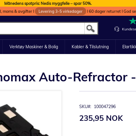
Månedens spotpris: Nedis myggfelle – spar 50%.
oll, moms & avgifter I
Levering 3-5 virkedager
I 60 dager returret I God s
Kundese
Verktøy Maskiner & Bolig
Kabler & Tilslutning
Elartik
etinomax Auto-Refractor
SKU
100047296
235,95 NOK