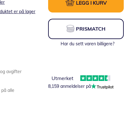
ler
LEGG I KURV
duktet er på lager
PRISMATCH
Har du sett varen billigere?
 og avgifter
Utmerket
8,159 anmeldelser på
 på alle