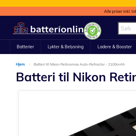
Alle priser inkl. t
Hopp
til
innhold
Batterier
Lykter & Belysning
Ladere & Booster
Hjem
Batteri til Nikon Retinomax Auto-Refractor - 2100mAh
Batteri til Nikon R
Gå
til
slutten
av
bildegalleri