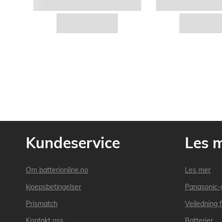
Kundeservice
Les 
Om batterionline.no
Les mer
kjoepsbetingelser
Panasonic-
Prismatch
Veiledning f
Kontakt oss
Batterier