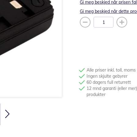
Gi meg beskjed når prisen fal
Gi meg beskjed når dette pro
Alle priser inkl. toll, moms
Ingen skjulte gebyrer
60 dagers full returrett
12 mnd garanti (eller mer)
produkter