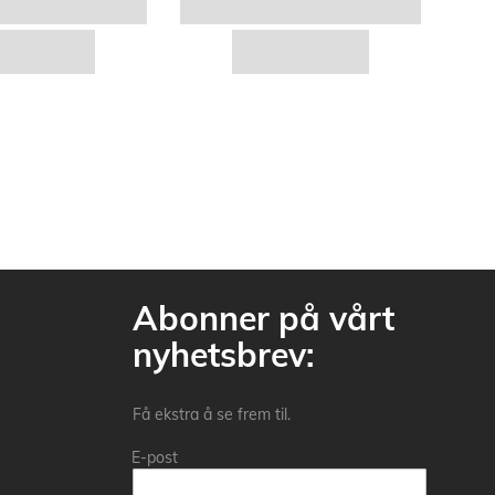
Abonner på vårt
nyhetsbrev:
Få ekstra å se frem til.
E-post