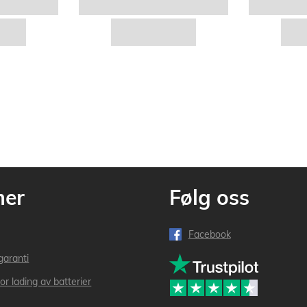
mer
Følg oss
Facebook
garanti
or lading av batterier