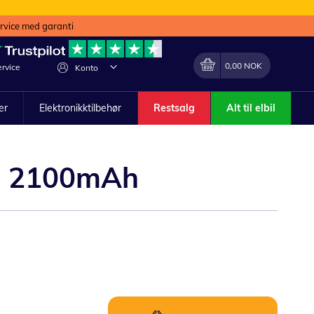
ervice med garanti
Min handlekurv
Endring
0,00 NOK
rvice
Konto
ler
Elektronikktilbehør
Restsalg
Alt til elbil
 - 2100mAh