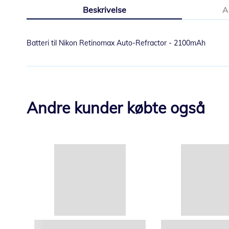
til
Beskrivelse
A
begynnelsen
av
bildegalleri
Batteri til Nikon Retinomax Auto-Refractor - 2100mAh
Andre kunder købte også