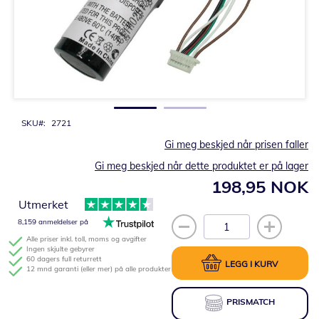
Gå
til
begynnelsen
av
bildegalleri
SKU
2721
Gi meg beskjed når prisen faller
Gi meg beskjed når dette produktet er på lager
198,95 NOK
Utmerket
8,159 anmeldelser på
Alle priser inkl. toll, moms og avgifter
Ingen skjulte gebyrer
60 dagers full returrett
LEGG I KURV
12 mnd garanti (eller mer) på alle produkter
PRISMATCH