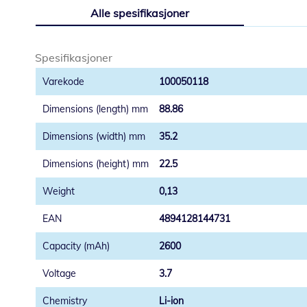
til
Alle spesifikasjoner
begynnelsen
av
bildegalleri
Spesifikasjoner
100050118
88.86
35.2
22.5
0,13
4894128144731
2600
3.7
Li-ion