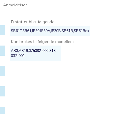
Anmeldelser
Erstatter bl.a. følgende :
SR61T,SR61,IP30,IP30A,IP30B,SR61B,SR61Bex
Kan brukes til følgende modeller :
AB3,AB19,075082-002,318-
037-001