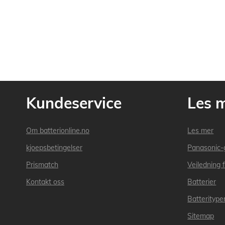
Kundeservice
Les 
Om batterionline.no
Les mer
kjoepsbetingelser
Panasonic-
Prismatch
Veiledning f
Kontakt oss
Batterier
Batteritype
Sitemap