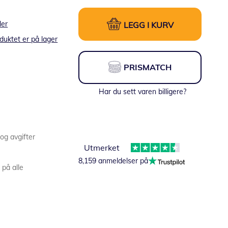
ler
LEGG I KURV
duktet er på lager
PRISMATCH
Har du sett varen billigere?
 og avgifter
Utmerket
8,159 anmeldelser på
 på alle