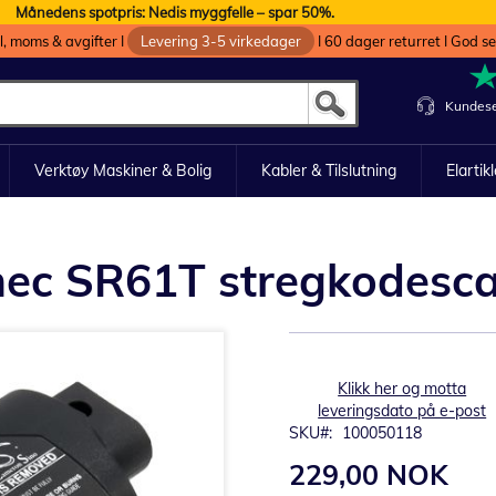
Månedens spotpris: Nedis myggfelle – spar 50%.
oll, moms & avgifter I
Levering 3-5 virkedager
I 60 dager returret I God s
Kundese
Verktøy Maskiner & Bolig
Kabler & Tilslutning
Elartik
termec SR61T stregkodesc
Klikk her og motta
leveringsdato på e-post
SKU
100050118
229,00 NOK