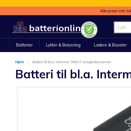
Alle priser inkl. t
Hopp
til
innhold
Batterier
Lykter & Belysning
Ladere & Booster
Hjem
Batteri til bl.a. Intermec SR61T stregkodescanner
Batteri til bl.a. In
Gå
til
slutten
av
bildegalleri