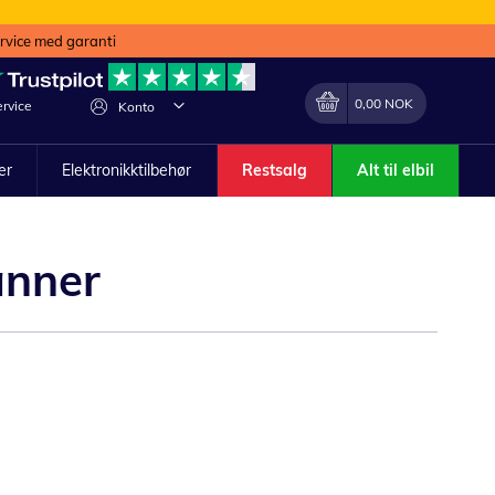
ervice med garanti
Min handlekurv
Endring
0,00 NOK
rvice
Konto
ler
Elektronikktilbehør
Restsalg
Alt til elbil
anner