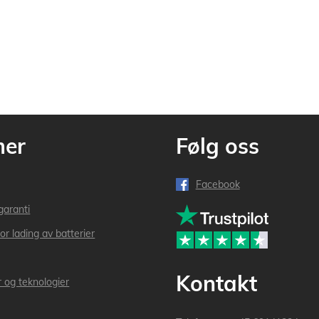
mer
Følg oss
Facebook
garanti
or lading av batterier
Kontakt
r og teknologier