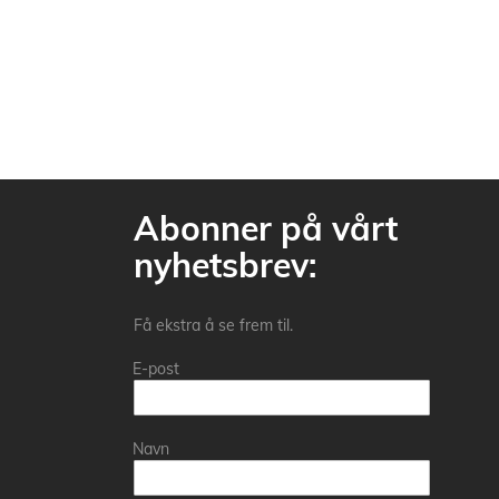
Abonner på vårt
nyhetsbrev:
Få ekstra å se frem til.
E-post
Navn