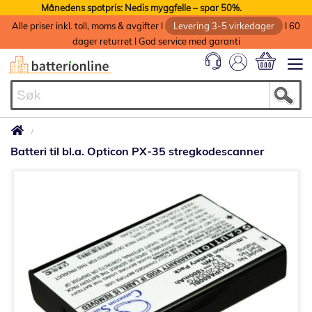
Månedens spotpris: Nedis myggfelle – spar 50%.
Alle priser inkl. toll, moms & avgifter I
Levering 3-5 virkedager
I 60
dager returret I God service med garanti
Min handlek
Batteri til bl.a. Opticon PX-35 stregkodescanner
Gå
til
slutten
av
bildegalleri