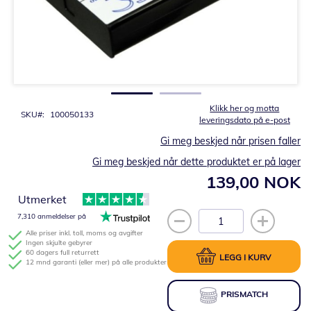
Gå
til
begynnelsen
av
bildegalleri
Klikk her og motta
SKU
100050133
leveringsdato på e-post
Gi meg beskjed når prisen faller
Gi meg beskjed når dette produktet er på lager
139,00 NOK
Utmerket
7,310 anmeldelser på
Alle priser inkl. toll, moms og avgifter
Ingen skjulte gebyrer
60 dagers full returrett
LEGG I KURV
12 mnd garanti (eller mer) på alle produkter
PRISMATCH