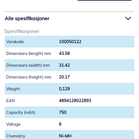
Alle spesifikasjoner
Spesifikasjoner
100050122
43.58
31.42
20.17
0,129
4894128022893
750
6
Ni-MH