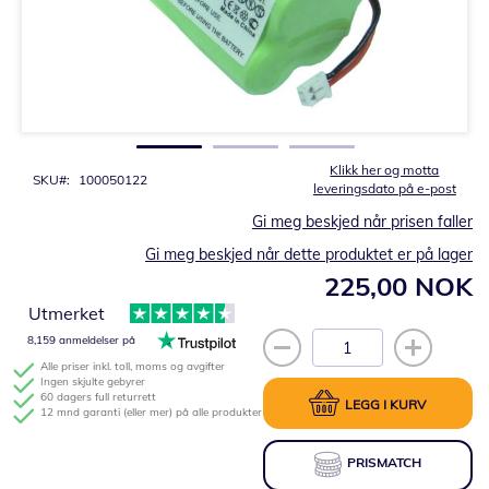
Gå
til
begynnelsen
av
bildegalleri
Klikk her og motta
SKU
100050122
leveringsdato på e-post
Gi meg beskjed når prisen faller
Gi meg beskjed når dette produktet er på lager
225,00 NOK
Utmerket
8,159 anmeldelser på
Alle priser inkl. toll, moms og avgifter
Ingen skjulte gebyrer
60 dagers full returrett
LEGG I KURV
12 mnd garanti (eller mer) på alle produkter
PRISMATCH