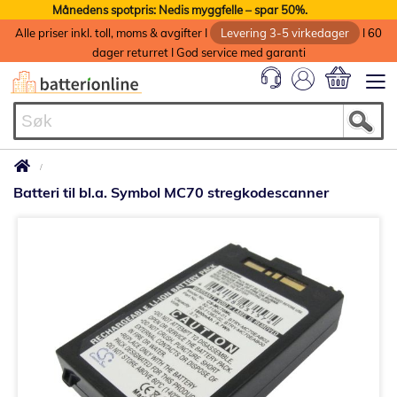
Månedens spotpris: Nedis myggfelle – spar 50%.
Alle priser inkl. toll, moms & avgifter I
Levering 3-5 virkedager
I 60
dager returret I God service med garanti
Min handlek
Batteri til bl.a. Symbol MC70 stregkodescanner
Gå
til
slutten
av
bildegalleri