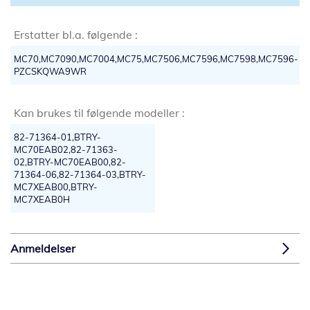
Erstatter bl.a. følgende :
MC70,MC7090,MC7004,MC75,MC7506,MC7596,MC7598,MC7596-
PZCSKQWA9WR
Kan brukes til følgende modeller :
82-71364-01,BTRY-
MC70EAB02,82-71363-
02,BTRY-MC70EAB00,82-
71364-06,82-71364-03,BTRY-
MC7XEAB00,BTRY-
MC7XEAB0H
Anmeldelser