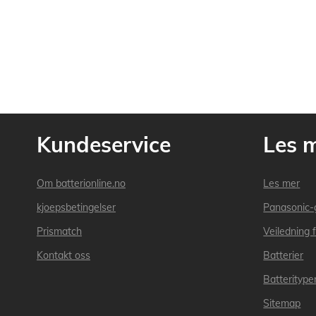
Kundeservice
Les 
Om batterionline.no
Les mer
kjoepsbetingelser
Panasonic-
Prismatch
Veiledning f
Kontakt oss
Batterier
Batteritype
Sitemap