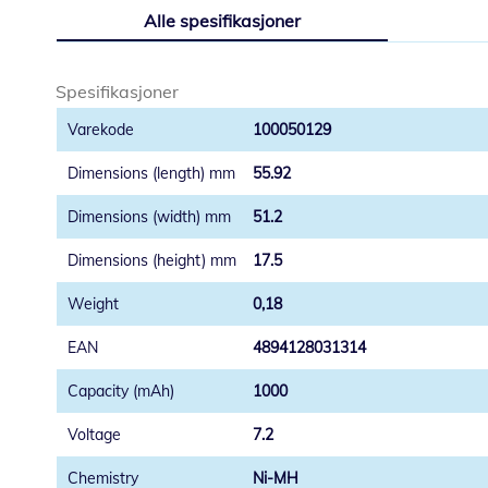
til
Alle spesifikasjoner
begynnelsen
av
bildegalleri
Spesifikasjoner
100050129
55.92
51.2
17.5
0,18
4894128031314
1000
7.2
Ni-MH