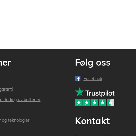
mer
Følg oss
Facebook
garanti
or lading av batterier
Kontakt
r og teknologier