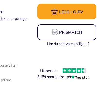
ler
LEGG I KURV
duktet er på lager
PRISMATCH
Har du sett varen billigere?
 og avgifter
Utmerket
8,159 anmeldelser på
 på alle