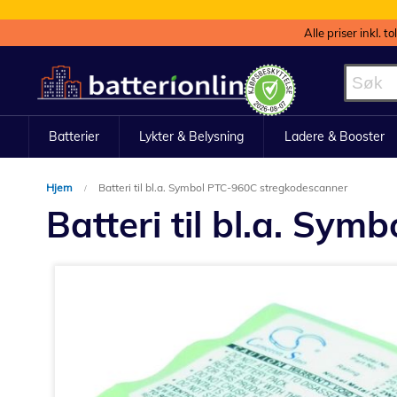
Alle priser inkl. t
Hopp
til
innhold
Batterier
Lykter & Belysning
Ladere & Booster
Hjem
Batteri til bl.a. Symbol PTC-960C stregkodescanner
Batteri til bl.a. Sy
Gå
til
slutten
av
bildegalleri