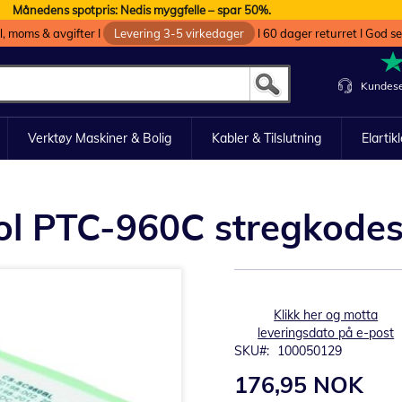
Månedens spotpris: Nedis myggfelle – spar 50%.
oll, moms & avgifter I
Levering 3-5 virkedager
I 60 dager returret I God s
Kundese
Verktøy Maskiner & Bolig
Kabler & Tilslutning
Elartik
mbol PTC-960C stregkode
Klikk her og motta
leveringsdato på e-post
SKU
100050129
176,95 NOK