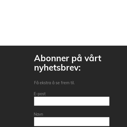
Abonner på vårt
nyhetsbrev:
Få ekstra å se frem til.
E-post
Navn