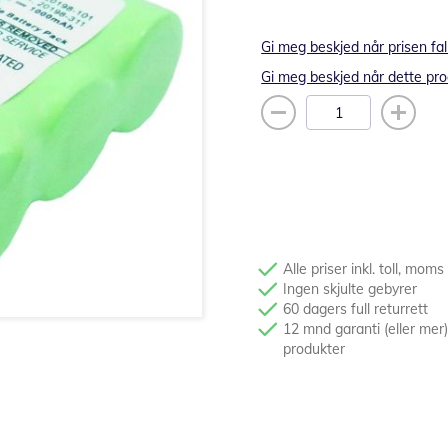
Gi meg beskjed når prisen fal
Gi meg beskjed når dette pro
Alle priser inkl. toll, moms
Ingen skjulte gebyrer
60 dagers full returrett
12 mnd garanti (eller mer)
produkter