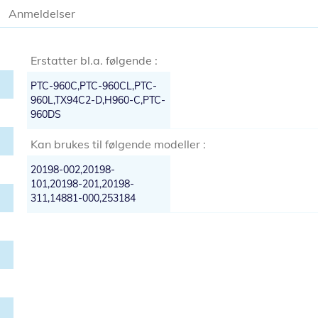
Anmeldelser
Erstatter bl.a. følgende :
PTC-960C,PTC-960CL,PTC-
960L,TX94C2-D,H960-C,PTC-
960DS
Kan brukes til følgende modeller :
20198-002,20198-
101,20198-201,20198-
311,14881-000,253184