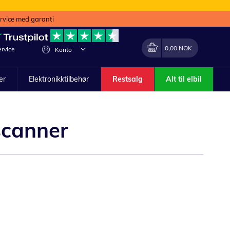
ervice med garanti
Min handlekurv
Endring
0,00 NOK
rvice
Konto
ler
Elektronikktilbehør
Restsalg
Alt til elbil
scanner