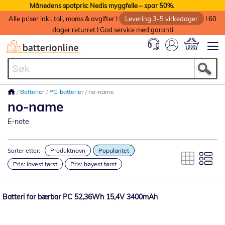
Månedens spotpris: Nedis myggfelle – spar 50%.
Alle priser inkl. toll, moms & avgifter I
Levering 3-5 virkedager
I 60
dager returret I God service med garanti
Min handlek
Batterier
PC-batterier
no-name
no-name
E-note
Sorter etter:
Produktnavn
Popularitet
Pris: lavest først
Pris: høyest først
Batteri for bærbar PC 52,36Wh 15,4V 3400mAh