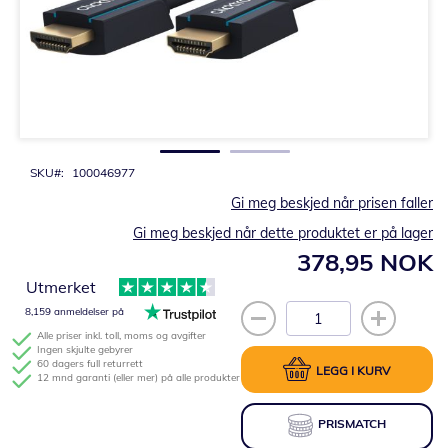
Gå
til
begynnelsen
av
bildegalleri
SKU
100046977
Gi meg beskjed når prisen faller
Gi meg beskjed når dette produktet er på lager
378,95 NOK
Utmerket
8,159 anmeldelser på
Alle priser inkl. toll, moms og avgifter
Ingen skjulte gebyrer
60 dagers full returrett
LEGG I KURV
12 mnd garanti (eller mer) på alle produkter
PRISMATCH