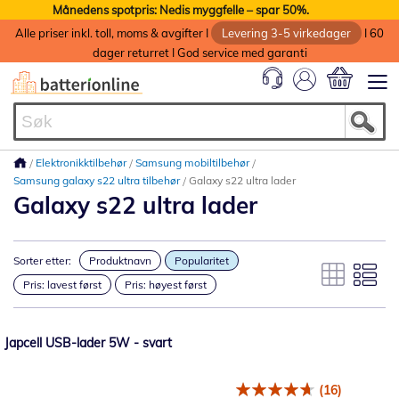
Månedens spotpris: Nedis myggfelle – spar 50%.
Alle priser inkl. toll, moms & avgifter I
Levering 3-5 virkedager
I 60
dager returret I God service med garanti
Min handlek
Elektronikktilbehør
Samsung mobiltilbehør
Samsung galaxy s22 ultra tilbehør
Galaxy s22 ultra lader
Galaxy s22 ultra lader
Sorter etter:
Produktnavn
Popularitet
Pris: lavest først
Pris: høyest først
Japcell USB-lader 5W - svart
(16)