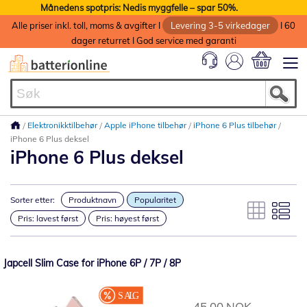
Månedens spotpris: Nedis myggfelle – spar 50%.
Alle priser inkl. toll, moms & avgifter I
Levering 3-5 virkedager
I 60
dager returret I God service med garanti
Min handlek
Elektronikktilbehør
Apple iPhone tilbehør
iPhone 6 Plus tilbehør
iPhone 6 Plus deksel
iPhone 6 Plus deksel
Sorter etter:
Produktnavn
Popularitet
Pris: lavest først
Pris: høyest først
Japcell Slim Case for iPhone 6P / 7P / 8P
45,00 NOK