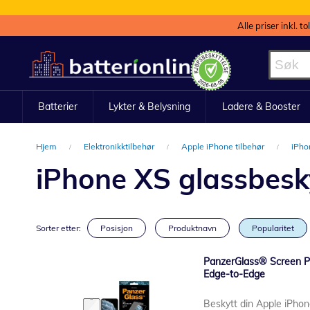
Alle priser inkl. t
Hopp
til
innhold
Batterier
Lykter & Belysning
Ladere & Booster
Hjem
Elektronikktilbehør
Apple iPhone tilbehør
iPho
iPhone XS glassbesk
Sorter etter:
Posisjon
Produktnavn
Popularitet
PanzerGlass® Screen Pro
Edge-to-Edge
Beskytt din Apple iPho