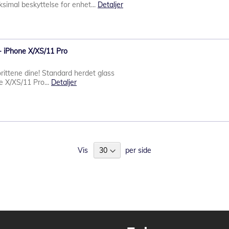
imal beskyttelse for enhet...
Detaljer
- iPhone X/XS/11 Pro
orittene dine! Standard herdet glass
e X/XS/11 Pro...
Detaljer
Vis
per side