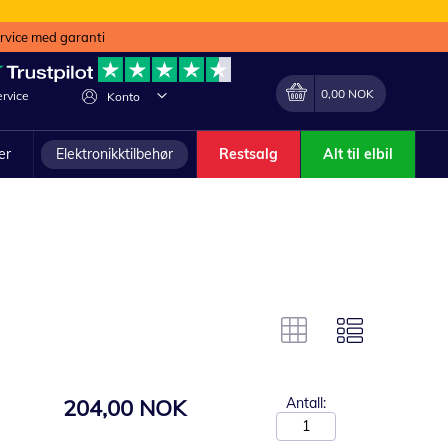
ervice med garanti
Min handlekurv
Endring
0,00 NOK
rvice
Konto
ler
Elektronikktilbehør
Restsalg
Alt til elbil
204,00 NOK
Antall: