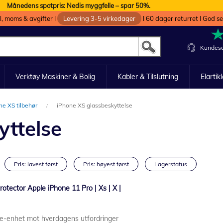
Månedens spotpris: Nedis myggfelle – spar 50%.
oll, moms & avgifter I
Levering 3-5 virkedager
I 60 dager returret I God s
Kundese
Verktøy Maskiner & Bolig
Kabler & Tilslutning
Elartik
ne XS tilbehør
iPhone XS glassbeskyttelse
yttelse
Pris: lavest først
Pris: høyest først
Lagerstatus
tector Apple iPhone 11 Pro | Xs | X |
ne-enhet mot hverdagens utfordringer