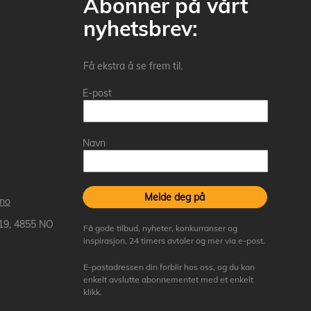
Abonner på vårt
nyhetsbrev:
Få ekstra å se frem til.
E-post
Navn
Melde deg på
.no
 19, 4855 NO
Få gode tilbud, nyheter, konkurranser og
inspirasjon, 24 timers avtaler og mer via e-post.
E-postadressen din forblir hos oss, og du kan
enkelt avslutte abonnementet med et enkelt
klikk.