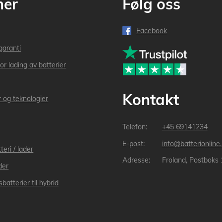
mer
Følg oss
Facebook
garanti
or lading av batterier
Kontakt
r og teknologier
+45 69141234
info@batterionline
teri / lader
Froland, Postboks
der
batterier til hybrid