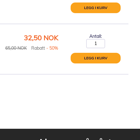
LEGG I KURV
Spesialpris
32,50 NOK
Antall:
65,00 NOK
Rabatt
- 50%
LEGG I KURV