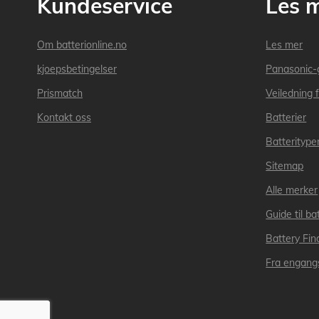
Kundeservice
Les 
Om batterionline.no
Les mer
kjoepsbetingelser
Panasonic-
Prismatch
Veiledning f
Kontakt oss
Batterier
Batteritype
Sitemap
Alle merker
Guide til bat
Battery Fin
Fra engangs