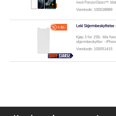
med PanzerGlass™. Maks
Varekode: 100028989
Leki Skjermbeskyttelse 
Kjøp 3 for 159,- Mix fav
skjermbeskytter - iPhon
Varekode: 100051415