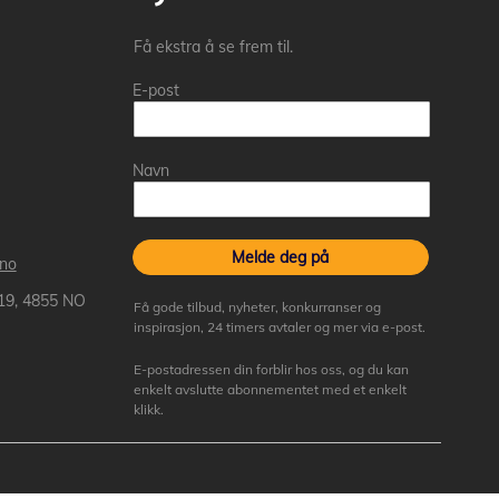
Få ekstra å se frem til.
E-post
Navn
Melde deg på
.no
 19, 4855 NO
Få gode tilbud, nyheter, konkurranser og
inspirasjon, 24 timers avtaler og mer via e-post.
E-postadressen din forblir hos oss, og du kan
enkelt avslutte abonnementet med et enkelt
klikk.