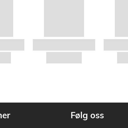
mer
Følg oss