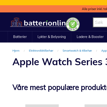
Alle priser inkl. t
Hopp
til
innhold
Batterier
Lykter & Belysning
Ladere & Booster
Hjem
Elektronikktilbehør
Smartwatch & tilbehør
Appl
Apple Watch Series 3
Våre mest populære produkt