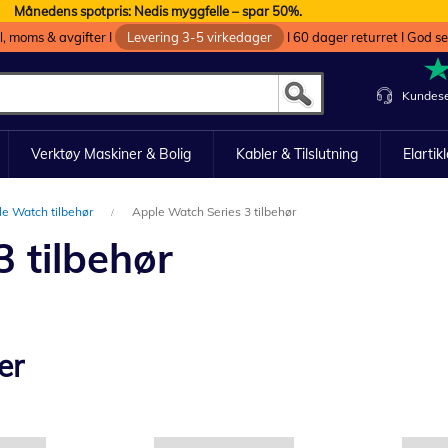
Månedens spotpris: Nedis myggfelle – spar 50%.
oll, moms & avgifter I
Levering 3-5 virkedager
I 60 dager returret I God s
Kundese
Verktøy Maskiner & Bolig
Kabler & Tilslutning
Elartik
e Watch tilbehør
Apple Watch Series 3 tilbehør
 tilbehør
er