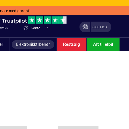
ervice med garanti
Min handlekurv
Endring
0,00 NOK
rvice
Konto
ler
Elektronikktilbehør
Restsalg
Alt til elbil