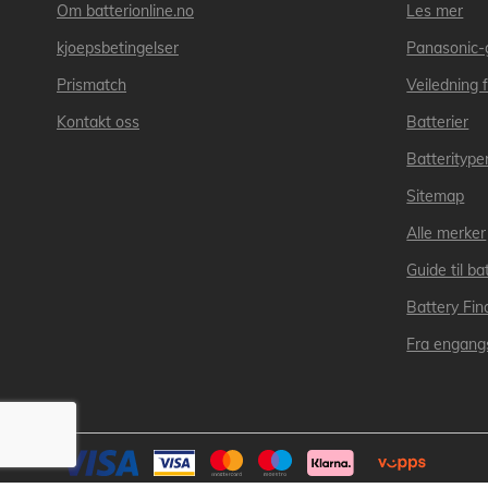
Om batterionline.no
Les mer
kjoepsbetingelser
Panasonic-
Prismatch
Veiledning f
Kontakt oss
Batterier
Batteritype
Sitemap
Alle merker
Guide til bat
Battery Fin
Fra engangs