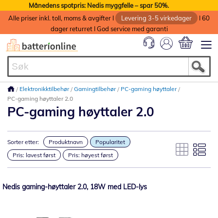
Månedens spotpris: Nedis myggfelle – spar 50%.
Alle priser inkl. toll, moms & avgifter I
Levering 3-5 virkedager
I 60
dager returret I God service med garanti
Min handlek
Elektronikktilbehør
Gamingtilbehør
PC-gaming høyttaler
PC-gaming høyttaler 2.0
PC-gaming høyttaler 2.0
Sorter etter:
Produktnavn
Popularitet
Pris: lavest først
Pris: høyest først
Nedis gaming-høyttaler 2.0, 18W med LED-lys